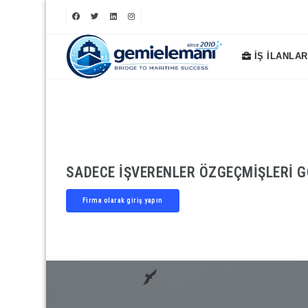
İŞ İLANLAR
SADECE IŞVERENLER ÖZGEÇMIŞLERI G
Firma olarak giriş yapın