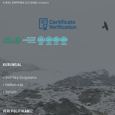
A
IDOL SHIPPING LLC (USA)
company.
KURUMSAL
» Sertifika Sorgulama
» Hakkımızda
» İletişim
VERİ POLİTİKAMIZ