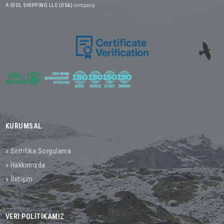
A
IDOL SHIPPING LLC (USA)
company.
KURUMSAL
» Sertifika Sorgulama
» Hakkımızda
» İletişim
VERİ POLİTİKAMIZ