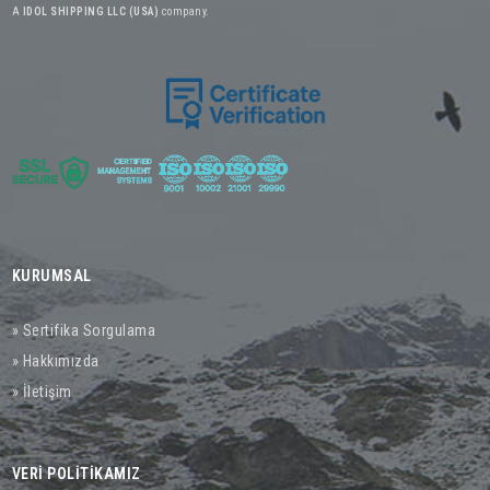
A
IDOL SHIPPING LLC (USA)
company.
KURUMSAL
» Sertifika Sorgulama
» Hakkımızda
» İletişim
VERİ POLİTİKAMIZ