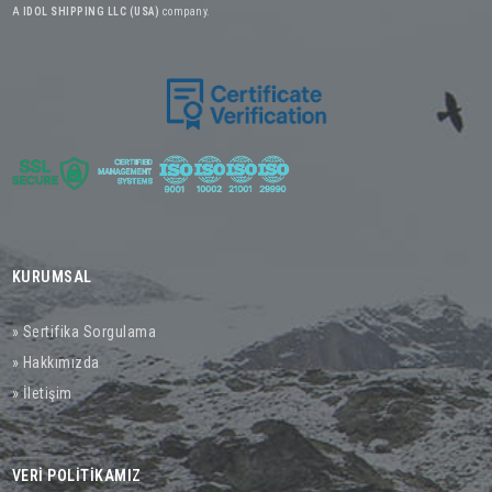
A
IDOL SHIPPING LLC (USA)
company.
KURUMSAL
» Sertifika Sorgulama
» Hakkımızda
» İletişim
VERİ POLİTİKAMIZ