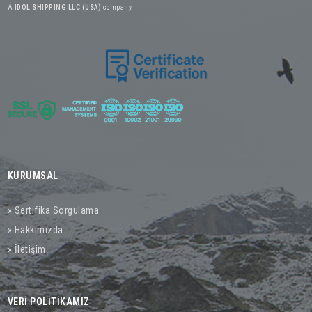
A
IDOL SHIPPING LLC (USA)
company.
KURUMSAL
» Sertifika Sorgulama
» Hakkımızda
» İletişim
VERİ POLİTİKAMIZ