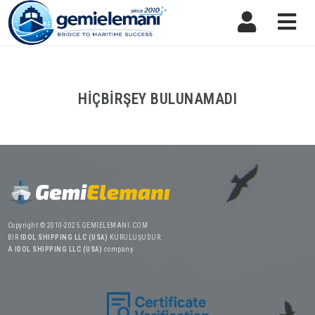
Nav
HIÇBIRŞEY BULUNAMADI
Copyright © 2010-2025 GEMIELEMANI.COM
BIR
IDOL SHIPPING LLC (USA)
KURULUŞUDUR.
A
IDOL SHIPPING LLC (USA)
company.