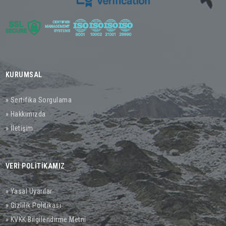
KURUMSAL
» Sertifika Sorgulama
» Hakkımızda
» İletişim
VERİ POLİTİKAMIZ
» Yasal Uyarılar
» Gizlilik Politikası
» KVKK Bilgilendirme Metni