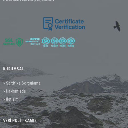
KURUMSAL
» Sertifika Sorgulama
» Hakkımızda
» İletişim
VERİ POLİTİKAMIZ