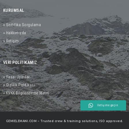
KURUMSAL
» Sertifika Sorgulama
» Hakkımızda
» İletişim
VERİ POLİTİKAMIZ
» Yasal Uyarılar
» Gizlilik Politikası
» KVKK Bilgilendirme Metni
İletişime geçin
GEMIELEMANI.COM – Trusted crew & training solutions, ISO approved.