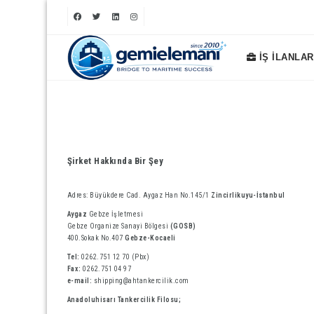
İŞ İLANLAR
Şirket Hakkında Bir Şey
Adres: Büyükdere Cad. Aygaz Han No.145/1
Zincirlikuyu-İstanbul
Aygaz
Gebze İşletmesi
Gebze Organize Sanayi Bölgesi
(GOSB)
400.Sokak No.407
Gebze-Kocaeli
Tel:
0262.751 12 70 (Pbx)
Fax:
0262.751 04 97
e-mail:
shipping@ahtankercilik.com
Anadoluhisarı Tankercilik Filosu;