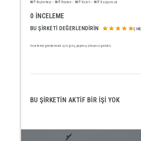
M/T
Beylerbeyi
–
M/T
Beykoz
–
M/T
Kuleli
–
M/T
Kuzguncuk
0 İNCELEME
BU ŞIRKETI DEĞERLENDIRIN
( H
İnceleme göndermek için
giriş
yapmış olmanız gerekir.
BU ŞIRKETIN AKTIF BIR IŞI YOK