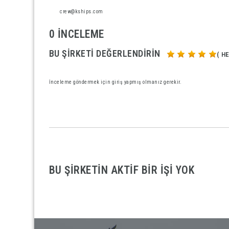
crew@kships.com
0 İNCELEME
BU ŞIRKETI DEĞERLENDIRIN
( H
İnceleme göndermek için
giriş
yapmış olmanız gerekir.
BU ŞIRKETIN AKTIF BIR IŞI YOK