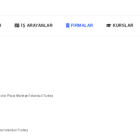
I
İŞ ARAYANLAR
FIRMALAR
KURSLAR
uzlar Plaza Maltepe/Istanbul/Turkey
tepe/Istanbul/Turkey