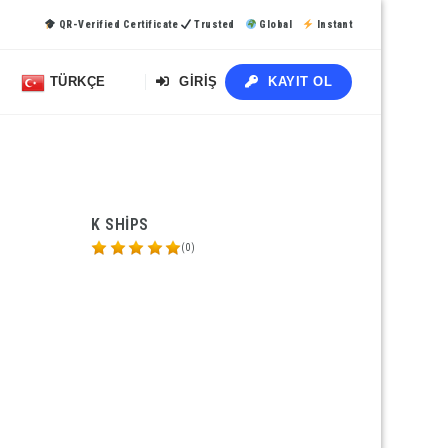
QR-Verified Certificate
Trusted
Global
Instant
TÜRKÇE
GIRIŞ
KAYIT OL
K SHIPS
(0)