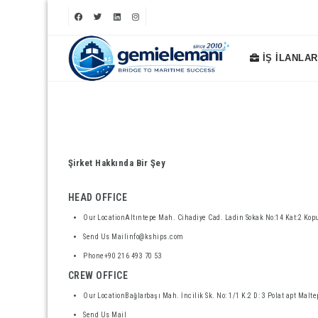
İŞ İLANLAR
Şirket Hakkında Bir Şey
HEAD OFFICE
Our LocationAltıntepe Mah. Cihadiye Cad. Ladin Sokak No:14 Kat:2 Kop
Send Us Mailinfo@kships.com
Phone+90 216 493 70 53
CREW OFFICE
Our LocationBağlarbaşı Mah. İncilik Sk. No: 1/1 K:2 D: 3 Polat apt Mal
Send Us Mail